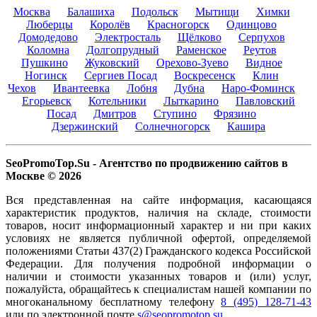
Москва
Балашиха
Подольск
Мытищи
Химки
Люберцы
Королёв
Красногорск
Одинцово
Домодедово
Электросталь
Щёлково
Серпухов
Коломна
Долгопрудный
Раменское
Реутов
Пушкино
Жуковский
Орехово-Зуево
Видное
Ногинск
Сергиев Посад
Воскресенск
Клин
Чехов
Ивантеевка
Лобня
Дубна
Наро-Фоминск
Егорьевск
Котельники
Лыткарино
Павловский
Посад
Дмитров
Ступино
Фрязино
Дзержинский
Солнечногорск
Кашира
SeoPromoTop.Su - Агентство по продвижению сайтов в
Москве © 2026
Вся представленная на сайте информация, касающаяся
характеристик продуктов, наличия на складе, стоимости
товаров, носит информационный характер и ни при каких
условиях не является публичной офертой, определяемой
положениями Статьи 437(2) Гражданского кодекса Российской
Федерации. Для получения подробной информации о
наличии и стоимости указанных товаров и (или) услуг,
пожалуйста, обращайтесь к специалистам нашей компании по
многоканальному бесплатному телефону
8 (495) 128-71-43
или по электронной почте
s@seopromotop.su